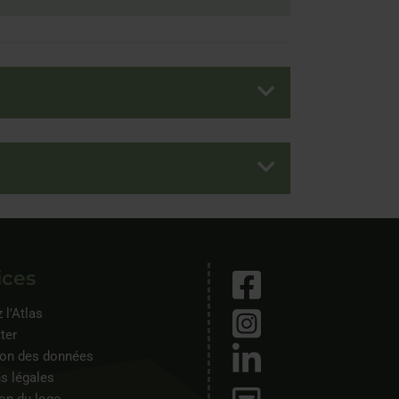
ices
 l’Atlas
ter
ion des données
s légales
ion du logo