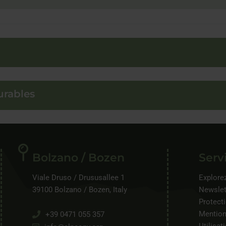
urables
Bolzano / Bozen
Serv
Viale Druso / Drususallee 1
Explorez
39100 Bolzano / Bozen, Italy
Newslet
Protect
Mention
+39 0471 055 357
Utilisat