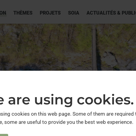
ION
THÈMES
PROJETS
SOIA
ACTUALITÉS & PUBL
 are using cookies.
 are using cookies.
sing cookies on this web page. Some of them are required 
sing cookies on this web page. Some of them are required 
e, some are useful to provide you the best web experience.
e, some are useful to provide you the best web experience.
riat permanent