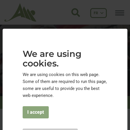
FR
We are using
We are using
cookies.
cookies.
Youth Alpine Interrail
We are using cookies on this web page.
We are using cookies on this web page.
Some of them are required to run this page,
Some of them are required to run this page,
21.09.2018
some are useful to provide you the best
some are useful to provide you the best
web experience.
web experience.
& Publications
Actualités
Détail
Youth Alpine Interrail
I accept
I accept